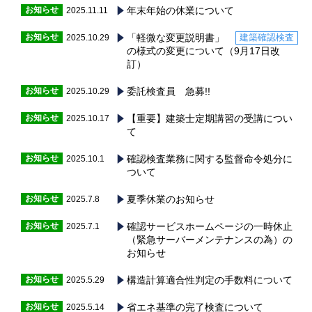
お知らせ
年末年始の休業について
2025.11.11
お知らせ
「軽微な変更説明書」
建築確認検査
2025.10.29
の様式の変更について（9月17日改
訂）
お知らせ
委託検査員 急募!!
2025.10.29
お知らせ
【重要】建築士定期講習の受講につい
2025.10.17
て
お知らせ
確認検査業務に関する監督命令処分に
2025.10.1
ついて
お知らせ
夏季休業のお知らせ
2025.7.8
お知らせ
確認サービスホームページの一時休止
2025.7.1
（緊急サーバーメンテナンスの為）の
お知らせ
お知らせ
構造計算適合性判定の手数料について
2025.5.29
お知らせ
省エネ基準の完了検査について
2025.5.14