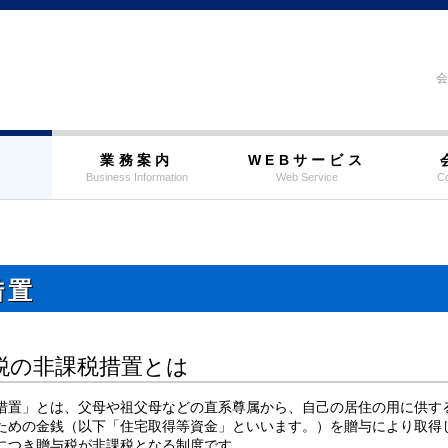
会
覧
業務案内
WEBサービス
Business Information
Web Service
Co
措置
税の非課税措置とは
措置」とは、父母や祖父母などの直系尊属から、自己の居住の用に供す
ための金銭（以下「住宅取得等資金」といいます。）を贈与により取得
につき贈与税が非課税となる制度です。