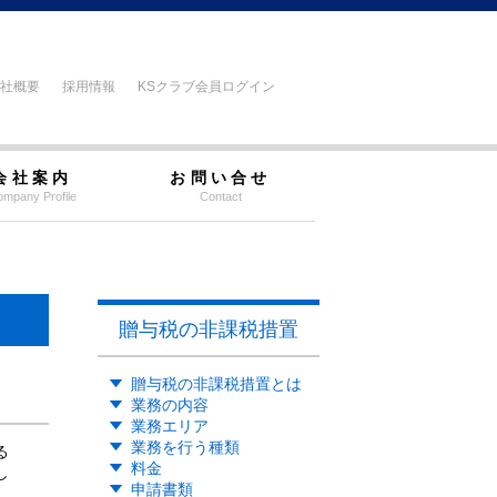
社概要
採用情報
KSクラブ会員ログイン
会社案内
お問い合せ
mpany Profile
Contact
贈与税の非課税措置
贈与税の非課税措置とは
業務の内容
業務エリア
業務を行う種類
る
料金
し
申請書類