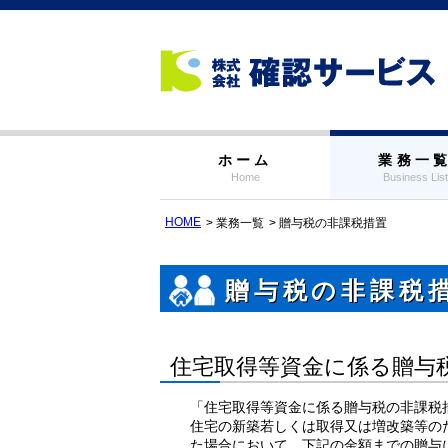
ホーム
業務一
Home
Business List
HOME
業務一覧
贈与税の非課税措置
贈与税の非課税
住宅取得等資金に係る贈与
「住宅取得等資金に係る贈与税の非課税
住宅の新築若しくは取得又は増改築等の
た場合において、下記の金額までの贈与