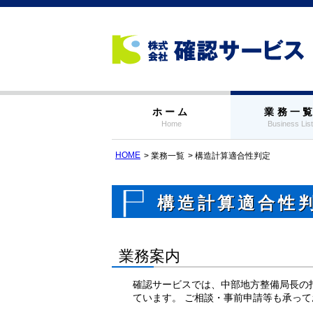
ホーム
業務一
Home
Business List
HOME
業務一覧
構造計算適合性判定
構造計算適合性
業務案内
確認サービスでは、中部地方整備局長の
ています。 ご相談・事前申請等も承っ