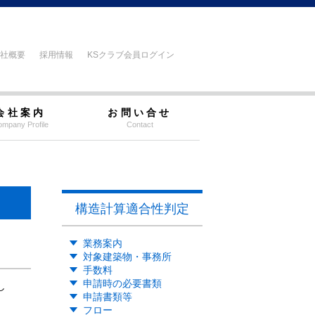
社概要
採用情報
KSクラブ会員ログイン
会社案内
お問い合せ
mpany Profile
Contact
構造計算適合性判定
業務案内
対象建築物・事務所
手数料
申請時の必要書類
し
申請書類等
フロー