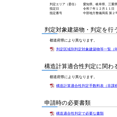
判定エリア（委任）
愛知県、岐阜県、三重
指定日
令和７年１２月１１日
指定番号
中部地方整備局長 第２
判定対象建築物・判定を行
都道府県により異なります。
判定区域別判定対象建築物等一覧（R8
構造計算適合性判定に関わ
都道府県により異なります。
構造計算適合性判定手数料表（非課税
申請時の必要書類
構造適合性判定で必要な書類