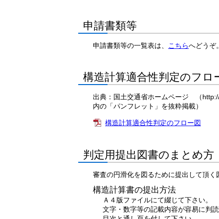
申請書類等
申請書類等の一覧表は、
こちら
へどうぞ
構造計算適合性判定のフロ
出典：国土交通省ホームページ （http://www.mlit.g
内の「パンフレット」を抜粋掲載）
構造計算適合性判定のフロー図
判定用提出図書のまとめ方
審査の円滑化を図るために提出して頂く
構造計算書の提出方法
Ａ４版ファイルにて綴じて下さい。
文字・数字等の記載内容が容易に判読
目次と通し頁を付して下さい。